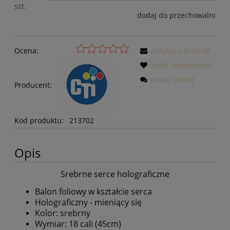
szt.
dodaj do przechowalni
Ocena:
zapytaj o produkt
poleć znajomemu
dodaj opinię
Producent:
Kod produktu:
213702
Opis
Srebrne serce holograficzne
Balon foliowy w kształcie serca
Holograficzny - mieniący się
Kolor: srebrny
Wymiar: 18 cali (45cm)