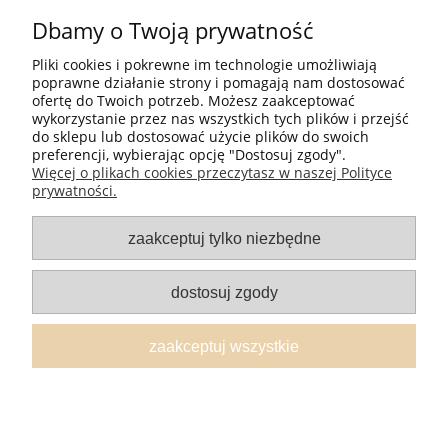
Dbamy o Twoją prywatność
Moje konto
Pliki cookies i pokrewne im technologie umożliwiają
Pomoc
poprawne działanie strony i pomagają nam dostosować
ofertę do Twoich potrzeb. Możesz zaakceptować
wykorzystanie przez nas wszystkich tych plików i przejść
Płatności i dostawa
do sklepu lub dostosować użycie plików do swoich
preferencji, wybierając opcję "Dostosuj zgody".
Więcej o plikach cookies przeczytasz w naszej Polityce
Informacje
prywatności.
Sklep internetowy FlyAndSmile - oferujemy w sprzedaży balony
zaakceptuj tylko niezbędne
lateksowe, balony foliowe, hel balonowy, butle z helem i akcesoria do
balonów. Zajmujemy się również dzierżawą i napełnianiem butli z
helem gazowym. Nasza oferta obejmuje balony na urodziny, cyfry i
dostosuj zgody
litery, balony z postaciami z kreskówek, balony dla dzieci i dorosłych, a
także serie okolicznościowe - na Halloween, Sylwestra, roczek, wieczór
panieński i kawalerski i wiele więcej.
zaakceptuj wszystkie
pokaż pełną wersję strony
Sklep internetowy Shoper.pl