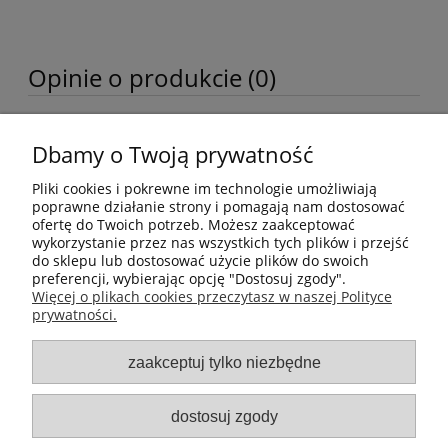
Opinie o produkcie (0)
Dbamy o Twoją prywatność
Moje konto
Pliki cookies i pokrewne im technologie umożliwiają
Pomoc
poprawne działanie strony i pomagają nam dostosować
ofertę do Twoich potrzeb. Możesz zaakceptować
wykorzystanie przez nas wszystkich tych plików i przejść
Płatności i dostawa
do sklepu lub dostosować użycie plików do swoich
preferencji, wybierając opcję "Dostosuj zgody".
Więcej o plikach cookies przeczytasz w naszej Polityce
Informacje
prywatności.
Sklep internetowy FlyAndSmile - oferujemy w sprzedaży balony
zaakceptuj tylko niezbędne
lateksowe, balony foliowe, hel balonowy, butle z helem i akcesoria do
balonów. Zajmujemy się również dzierżawą i napełnianiem butli z
helem gazowym. Nasza oferta obejmuje balony na urodziny, cyfry i
dostosuj zgody
litery, balony z postaciami z kreskówek, balony dla dzieci i dorosłych, a