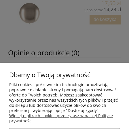
17,50 zł
14,23 zł
Cena netto:
do koszyka
Opinie o produkcie (0)
Dbamy o Twoją prywatność
Moje konto
Pliki cookies i pokrewne im technologie umożliwiają
Pomoc
poprawne działanie strony i pomagają nam dostosować
ofertę do Twoich potrzeb. Możesz zaakceptować
wykorzystanie przez nas wszystkich tych plików i przejść
Płatności i dostawa
do sklepu lub dostosować użycie plików do swoich
preferencji, wybierając opcję "Dostosuj zgody".
Więcej o plikach cookies przeczytasz w naszej Polityce
Informacje
prywatności.