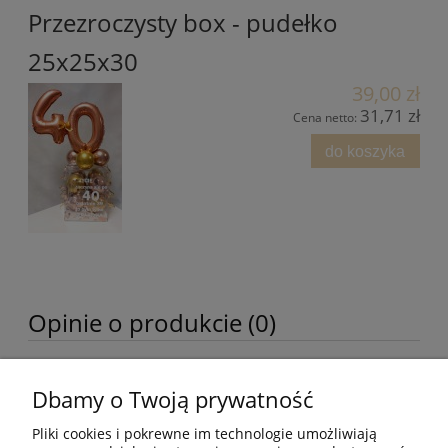
Przezroczysty box - pudełko
25x25x30
39,00 zł
31,71 zł
Cena netto:
do koszyka
Opinie o produkcie (0)
Dbamy o Twoją prywatność
Moje konto
Pliki cookies i pokrewne im technologie umożliwiają