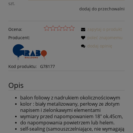
szt.
dodaj do przechowalni
Ocena:
zapytaj o produkt
Producent:
poleć znajomemu
dodaj opinię
Kod produktu:
G78177
Opis
balon foliowy z nadrukiem okolicznościowym
kolor : biały metalizowany, perłowy ze złotym
napisem i zielonkawymi elementami
wymiary przed napompowaniem 18" ok.45cm,
do napompowania powietrzem lub helem.
self-sealing (samouszczelniające, nie wymagają